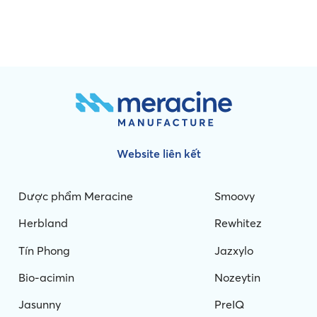
Website liên kết
Dược phẩm Meracine
Smoovy
Herbland
Rewhitez
Tín Phong
Jazxylo
Bio-acimin
Nozeytin
Jasunny
PreIQ