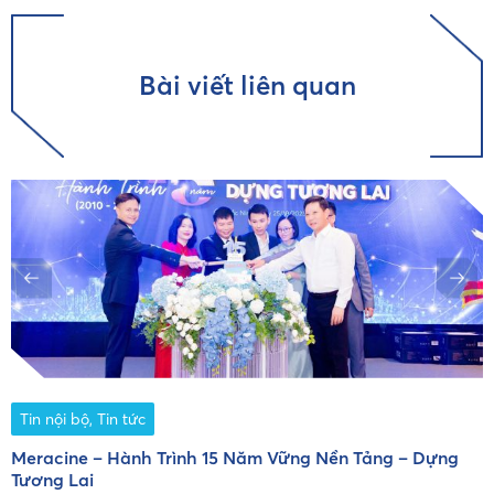
Bài viết liên quan
Tin nội bộ
,
Tin tức
Meracine – Hành Trình 15 Năm Vững Nền Tảng – Dựng
C
Tương Lai