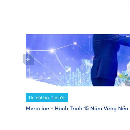
Tin nội bộ
,
Tin tức
Meracine – Hành Trình 15 Năm Vững Nền