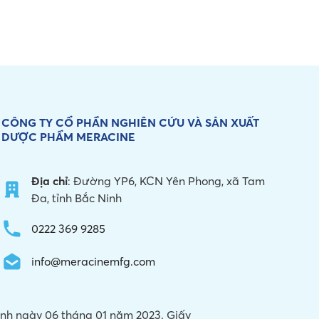
CÔNG TY CỔ PHẦN NGHIÊN CỨU VÀ
SẢN XUẤT
DƯỢC PHẨM MERACINE
Địa chỉ
: Đường YP6, KCN Yên Phong, xã Tam
Đa, tỉnh Bắc Ninh
0222 369 9285
info@meracinemfg.com
Ninh ngày 06 tháng 01 năm 2023. Giấy