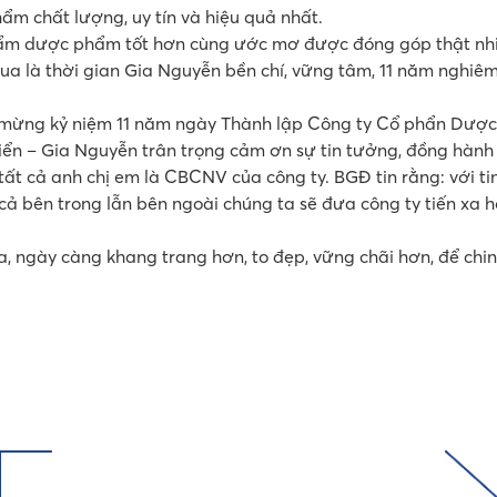
m chất lượng, uy tín và hiệu quả nhất.
hẩm dược phẩm tốt hơn cùng ước mơ được đóng góp thật nhiều
qua là thời gian Gia Nguyễn bền chí, vững tâm, 11 năm nghiê
mừng kỷ niệm 11 năm ngày Thành lập Công ty Cổ phẩn Dượ
ển – Gia Nguyễn trân trọng cảm ơn sự tin tưởng, đồng hành 
tất cả anh chị em là CBCNV của công ty. BGĐ tin rằng: với tin
ả bên trong lẫn bên ngoài chúng ta sẽ đưa công ty tiến xa
, ngày càng khang trang hơn, to đẹp, vững chãi hơn, để chi