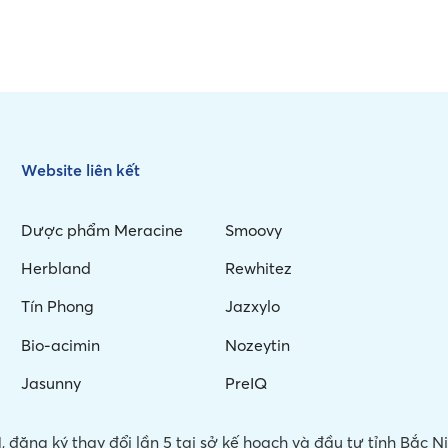
Website liên kết
Dược phẩm Meracine
Smoovy
Herbland
Rewhitez
Tín Phong
Jazxylo
Bio-acimin
Nozeytin
Jasunny
PreIQ
 đăng ký thay đổi lần 5 tại sở kế hoạch và đầu tư tỉnh Bắc 