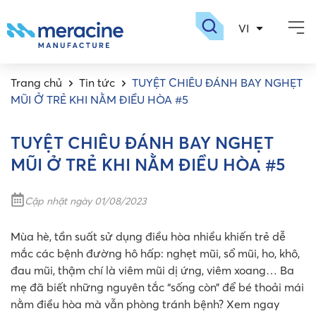
VI
EN
Giới thiệu
Sản phẩm
Dược sinh học
Nhà máy meracin
Tuyển dụng
Trang chủ
Tin tức
TUYỆT CHIÊU ĐÁNH BAY NGHẸT
MŨI Ở TRẺ KHI NẰM ĐIỀU HÒA #5
TUYỆT CHIÊU ĐÁNH BAY NGHẸT
MŨI Ở TRẺ KHI NẰM ĐIỀU HÒA #5
Cập nhật ngày 01/08/2023
Mùa hè, tần suất sử dụng điều hòa nhiều khiến trẻ dễ
mắc các bệnh đường hô hấp: nghẹt mũi, sổ mũi, ho, khô,
đau mũi, thậm chí là viêm mũi dị ứng, viêm xoang… Ba
mẹ đã biết những nguyên tắc “sống còn” để bé thoải mái
nằm điều hòa mà vẫn phòng tránh bệnh? Xem ngay