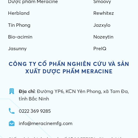
Dược phẩm Meracine
Smoovy
Herbland
Rewhitez
Tín Phong
Jazxylo
Bio-acimin
Nozeytin
Jasunny
PreIQ
CÔNG TY CỔ PHẦN NGHIÊN CỨU VÀ
SẢN
XUẤT DƯỢC PHẨM MERACINE
Địa chỉ
: Đường YP6, KCN Yên Phong, xã Tam Đa,
tỉnh Bắc Ninh
0222 369 9285
info@meracinemfg.com