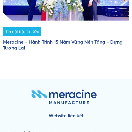
Tin nội bộ
,
Tin tức
Meracine – Hành Trình 15 Năm Vững Nền Tảng – Dựng
C
Tương Lai
Website liên kết