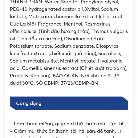
THÀNH PHẦN: Water, Sorbitol, Propylene glycol,
PEG-40 hydrogenated castor oil, Xylitol, Sodium
lactate, Matricaria chamomilla extract (chiết xuất
Cúc La Mã), Fragrance, Menthol, Rosmarinus
officinalis oil (Tinh dầu hương thảo), Thymus vulgaris
oil (Tinh dầu xạ hương), Disodium edetate,
Potassium sorbate, Sodium benzoate, Diospyros
kaki fruit extract (chiết xuất quả hồng), Sucralose,
Sodium metabisulfite, Menthyl lactate, Hyaluronic
acid, Camellia sinensis extract (Chiết xuất trà xanh),
Propolis (Keo ong). BẢO QUẢN: Nơi khô, nhiệt độ
dưới 30°C. SỐ CBMP: 37/23/CBMP-BN
Công dụng
– Làm thơm miệng, giúp hơi thở thơm mát tức thì.
– Giảm mùi thức ăn (hành, tỏi, hải sản, đồ tanh…),