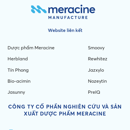
Website liên kết
Dược phẩm Meracine
Smoovy
Herbland
Rewhitez
Tín Phong
Jazxylo
Bio-acimin
Nozeytin
Jasunny
PreIQ
CÔNG TY CỔ PHẦN NGHIÊN CỨU VÀ
SẢN
XUẤT DƯỢC PHẨM MERACINE