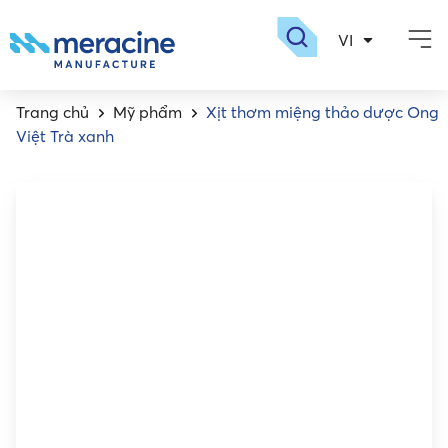
VI
EN
Giới thiệu
Sản phẩm
Dược sinh học
Nhà máy meracin
Tuyển dụng
Trang chủ
Mỹ phẩm
Xịt thơm miệng thảo dược Ong
Việt Trà xanh