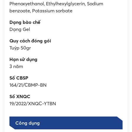
Phenoxyethanol, Ethylhexylglycerin, Sodium
benzoate, Potassium sorbate
Dạng bào chế
Dạng Gel
Quy cách đóng gói
Tuýp 50gr
Hạn sử dụng
3 năm
Số CBSP
164/21/CBMP-BN
Số XNQC
19/2022/XNQC-YTBN
Công dụng