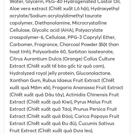
Water, Glycerin, PEG-40 Hydrogenated Castor Oil,
Aloe vera extract (Chiết xuất Lô hội), Hydroxyethyl
acrylate/Sodium acryloyldimethyl taurate
copolymer, Diethanolamine, Microcrystalline
Cellulose, Glycolic acid (AHA), Polyacrylate
crosspolymer-6, Cellulose, PPG-3 Caprylyl Ether,
Carbomer, Fragrance, Charcoal Powder (Bột than
hoạt tính), Polysorbate 60, Sorbitan isostearate,
Citrus Aurantium Dulcis (Orange) Callus Culture
Extract (Chiết xuất tế bào gốc từ quả cam),
Hydrolyzed royal jelly protein, Gluconolactone,
Xanthan Gum, Rubus Idaeus Fruit Extract (Chiết
xuất quả Mâm xôi), Fragaria Ananassa Fruit Extract
(Chiết xuất quả Dâu tây), Actinidia Chinensis Fruit
Extract (Chiết xuất quả Kiwi), Pyrus Malus Fruit
Extract (Chiết xuất quả Táo), Prunus Persica Fruit
Extract (Chiết xuất quả Đào), Carica Papaya Fruit
Extract (Chiết xuất quả Đu đủ), Cucumis Sativus
Fruit Extract (Chiết xuất quả Dưa leo),