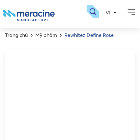
VI
EN
Giới thiệu
Sản phẩm
Dược sinh học
Nhà máy meracin
Tuyển dụng
Trang chủ
Mỹ phẩm
Rewhitez Define Rose