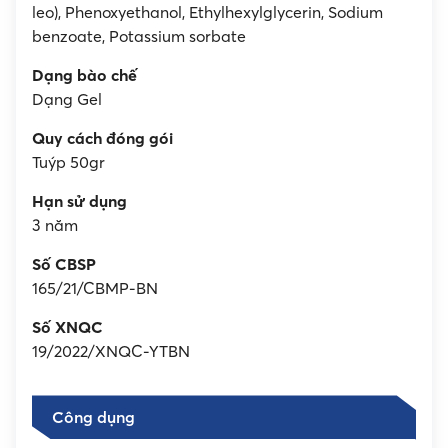
leo), Phenoxyethanol, Ethylhexylglycerin, Sodium
benzoate, Potassium sorbate
Dạng bào chế
Dạng Gel
Quy cách đóng gói
Tuýp 50gr
Hạn sử dụng
3 năm
Số CBSP
165/21/CBMP-BN
Số XNQC
19/2022/XNQC-YTBN
Công dụng