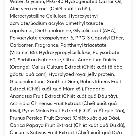
Water, Glycerin, PEG-40 Hydrogenated Castor Oil,
Aloe vera extract (Chiết xuất Lô hội),
Microcrystalline Cellulose, Hydroxyethyl
acrylate/Sodium acryloyldimethyl taurate
copolymer, Diethanolamine, Glycolic acid (AHA),
Polyacrylate crosspolymer-6, PPG-3 Caprylyl Ether,
Carbomer, Fragrance, Panthenyl triacetate
(Vitamin B5), Hydroxypropylcellulose, Polysorbate
60, Sorbitan isotearate, Citrus Aurantium Dulcis
(Orange), Callus Culture Extract (Chiết xuất tế bào
gốc từ quả cam), Hydrolyzed royal jelly protein,
Gluconolactone, Xanthan Gum, Rubus Idaeus Fruit
Extract (Chiết xuất quả Mâm xôi), Fragaria
Ananassa Fruit Extract (Chiết xuất quả Dâu tây),
Actinidia Chinensis Fruit Extract (Chiết xuất quả
Kiwi), Pyrus Malus Fruit Extract (Chiết xuất quả Táo),
Prunus Persica Fruit Extract (Chiết xuất quả Đào),
Carica Papaya Fruit Extract (Chiết xuất quả Đu đủ),
Cucumis Sativus Fruit Extract (Chiết xuất quả Dưa