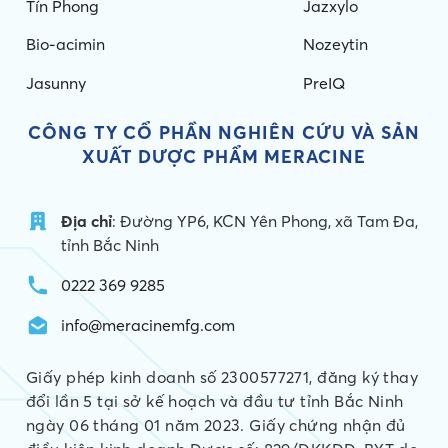
Tín Phong
Jazxylo
Bio-acimin
Nozeytin
Jasunny
PreIQ
CÔNG TY CỔ PHẦN NGHIÊN CỨU VÀ
SẢN
XUẤT DƯỢC PHẨM MERACINE
Địa chỉ
: Đường YP6, KCN Yên Phong, xã Tam Đa,
tỉnh Bắc Ninh
0222 369 9285
info@meracinemfg.com
Giấy phép kinh doanh số 2300577271, đăng ký thay
đổi lần 5 tại sở kế hoạch và đầu tư tỉnh Bắc Ninh
ngày 06 tháng 01 năm 2023. Giấy chứng nhận đủ