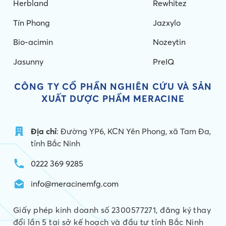
Herbland
Rewhitez
Tín Phong
Jazxylo
Bio-acimin
Nozeytin
Jasunny
PreIQ
CÔNG TY CỔ PHẦN NGHIÊN CỨU VÀ
SẢN
XUẤT DƯỢC PHẨM MERACINE
Địa chỉ
: Đường YP6, KCN Yên Phong, xã Tam Đa,
tỉnh Bắc Ninh
0222 369 9285
info@meracinemfg.com
Giấy phép kinh doanh số 2300577271, đăng ký thay
đổi lần 5 tại sở kế hoạch và đầu tư tỉnh Bắc Ninh