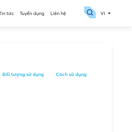
Tin tức
Tuyển dụng
Liên hệ
VI
EN
Đối tượng sử dụng
Cách sử dụng