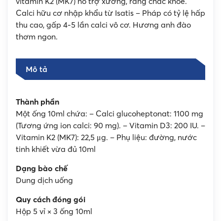
vitamin K2 (MK7) hỗ trợ xương, răng chắc khỏe.
Calci hữu cơ nhập khẩu từ Isatis – Pháp có tỷ lệ hấp
thu cao, gấp 4-5 lần calci vô cơ. Hương anh đào
thơm ngon.
Mô tả
Thành phần
Một ống 10ml chứa: – Calci glucoheptonat: 1100 mg
(Tương ứng ion calci: 90 mg). – Vitamin D3: 200 IU. –
Vitamin K2 (MK7): 22,5 μg. – Phụ liệu: đường, nước
tinh khiết vừa đủ 10ml
Dạng bào chế
Dung dịch uống
Quy cách đóng gói
Hộp 5 vỉ × 3 ống 10ml