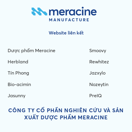
Website liên kết
Dược phẩm Meracine
Smoovy
Herbland
Rewhitez
Tín Phong
Jazxylo
Bio-acimin
Nozeytin
Jasunny
PreIQ
CÔNG TY CỔ PHẦN NGHIÊN CỨU VÀ
SẢN
XUẤT DƯỢC PHẨM MERACINE