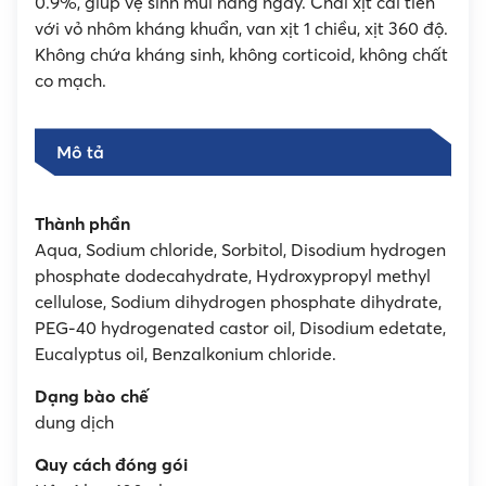
0.9%, giúp vệ sinh mũi hàng ngày. Chai xịt cải tiến
với vỏ nhôm kháng khuẩn, van xịt 1 chiều, xịt 360 độ.
Không chứa kháng sinh, không corticoid, không chất
co mạch.
Mô tả
Thành phần
Aqua, Sodium chloride, Sorbitol, Disodium hydrogen
phosphate dodecahydrate, Hydroxypropyl methyl
cellulose, Sodium dihydrogen phosphate dihydrate,
PEG-40 hydrogenated castor oil, Disodium edetate,
Eucalyptus oil, Benzalkonium chloride.
Dạng bào chế
dung dịch
Quy cách đóng gói