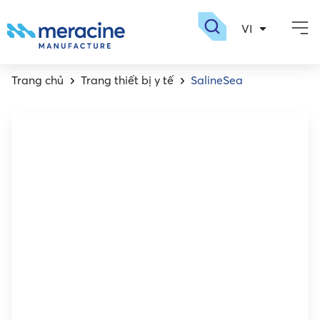
VI
EN
Giới thiệu
Sản phẩm
Dược sinh học
Nhà máy meracin
Tuyển dụng
Trang chủ
Trang thiết bị y tế
SalineSea