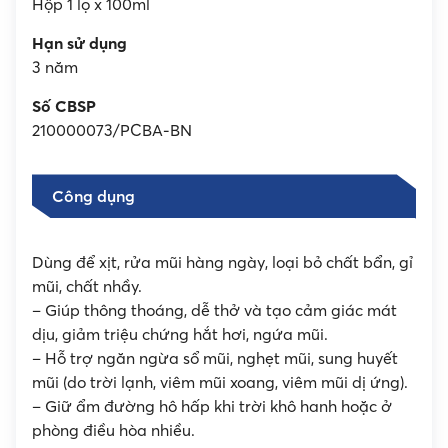
Hộp 1 lọ x 100ml
Hạn sử dụng
3 năm
Số CBSP
210000073/PCBA-BN
Công dụng
Dùng để xịt, rửa mũi hàng ngày, loại bỏ chất bẩn, gỉ
mũi, chất nhầy.
– Giúp thông thoáng, dễ thở và tạo cảm giác mát
dịu, giảm triệu chứng hắt hơi, ngứa mũi.
– Hỗ trợ ngăn ngừa sổ mũi, nghẹt mũi, sung huyết
mũi (do trời lạnh, viêm mũi xoang, viêm mũi dị ứng).
– Giữ ẩm đường hô hấp khi trời khô hanh hoặc ở
phòng điều hòa nhiều.