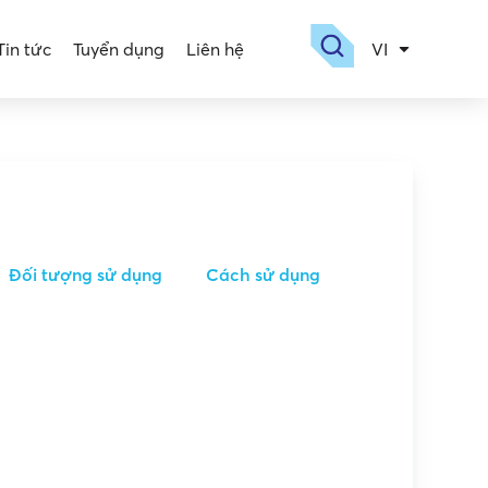
Tin tức
Tuyển dụng
Liên hệ
VI
EN
Đối tượng sử dụng
Cách sử dụng