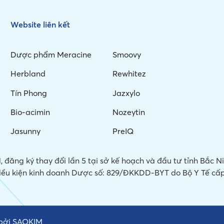
Website liên kết
Dược phẩm Meracine
Smoovy
Herbland
Rewhitez
Tín Phong
Jazxylo
Bio-acimin
Nozeytin
Jasunny
PreIQ
 đăng ký thay đổi lần 5 tại sở kế hoạch và đầu tư tỉnh Bắc 
iều kiện kinh doanh Dược số: 829/ĐKKDD-BYT do Bộ Y Tế cấp
 bởi
SAOKIM