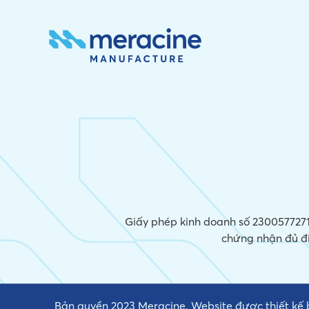
Giấy phép kinh doanh số 2300577271,
chứng nhận đủ đ
Bản quyền 2023 Meracine. Website được thiết kế