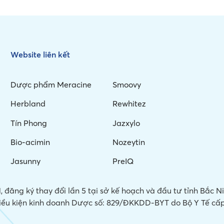
Website liên kết
Dược phẩm Meracine
Smoovy
Herbland
Rewhitez
Tín Phong
Jazxylo
Bio-acimin
Nozeytin
Jasunny
PreIQ
 đăng ký thay đổi lần 5 tại sở kế hoạch và đầu tư tỉnh Bắc 
iều kiện kinh doanh Dược số: 829/ĐKKDD-BYT do Bộ Y Tế cấp