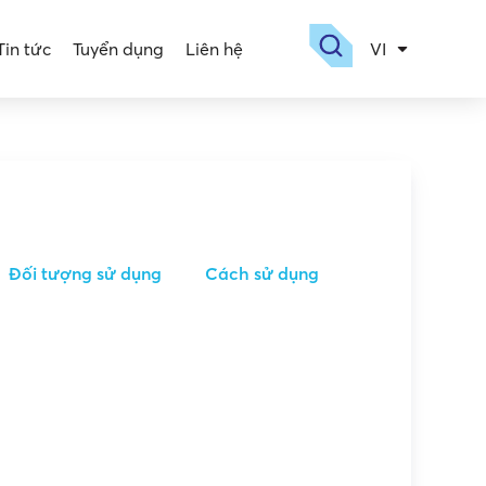
Tin tức
Tuyển dụng
Liên hệ
VI
EN
Đối tượng sử dụng
Cách sử dụng