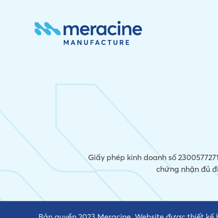
Giấy phép kinh doanh số 2300577271,
chứng nhận đủ đ
Bản quyền 2023 Meracine. Website được thiết kế