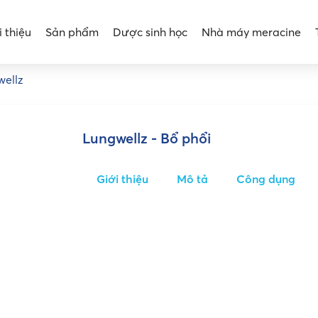
i thiệu
Sản phẩm
Dược sinh học
Nhà máy meracine
wellz
Lungwellz - Bổ phổi
Giới thiệu
Mô tả
Công dụng