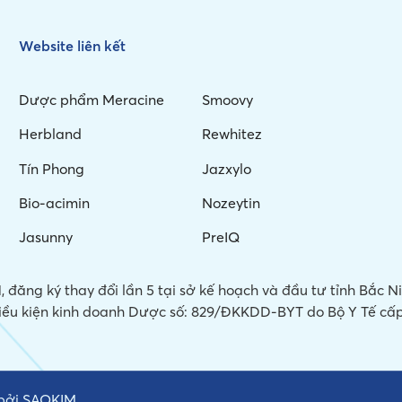
Website liên kết
Dược phẩm Meracine
Smoovy
Herbland
Rewhitez
Tín Phong
Jazxylo
Bio-acimin
Nozeytin
Jasunny
PreIQ
 đăng ký thay đổi lần 5 tại sở kế hoạch và đầu tư tỉnh Bắc 
iều kiện kinh doanh Dược số: 829/ĐKKDD-BYT do Bộ Y Tế cấp
 bởi
SAOKIM